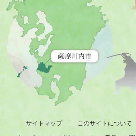
川
内
市
を
示
す
地
図。
九
州
全
サイトマップ
このサイトについて
土