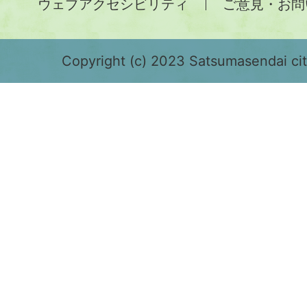
ウェブアクセシビリティ
ご意見・お問
が
緑
色
Copyright (c) 2023 Satsumasendai city
で
表
示
さ
れ
て
お
り、
鹿