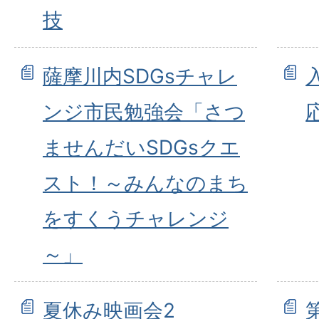
技
薩摩川内SDGsチャレ
ンジ市民勉強会「さつ
ませんだいSDGsクエ
スト！～みんなのまち
をすくうチャレンジ
～」
夏休み映画会2