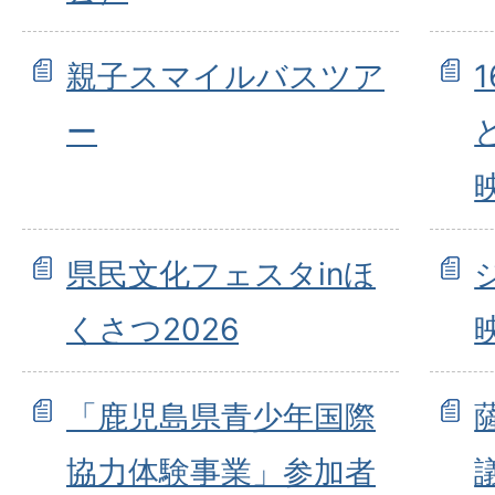
親子スマイルバスツア
ー
県民文化フェスタinほ
くさつ2026
「鹿児島県青少年国際
協力体験事業」参加者