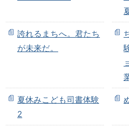
誇れるまちへ。君たち
が未来だ。
夏休みこども司書体験
2