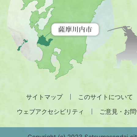
を
示
す
地
図。
九
州
全
サイトマップ
このサイトについて
土
ウェブアクセシビリティ
ご意見・お問
が
緑
Copyright (c) 2023 Satsumasendai city