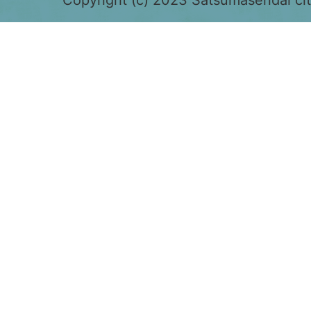
色
で
表
示
さ
れ
て
お
り、
鹿
児
島