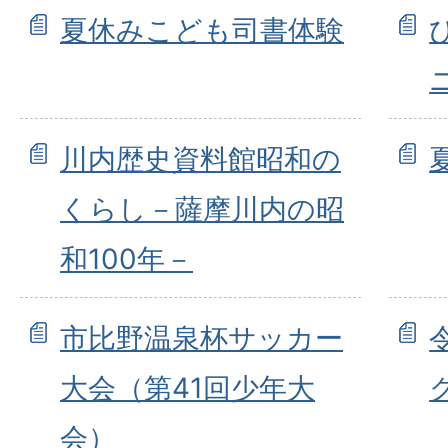
夏休みこども司書体験
川内歴史資料館昭和の
くらし－薩摩川内の昭
和100年－
市比野温泉杯サッカー
大会（第41回少年大
会）