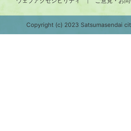
ウェブアクセシビリティ
ご意見・お問
が
緑
色
Copyright (c) 2023 Satsumasendai city
で
表
示
さ
れ
て
お
り、
鹿