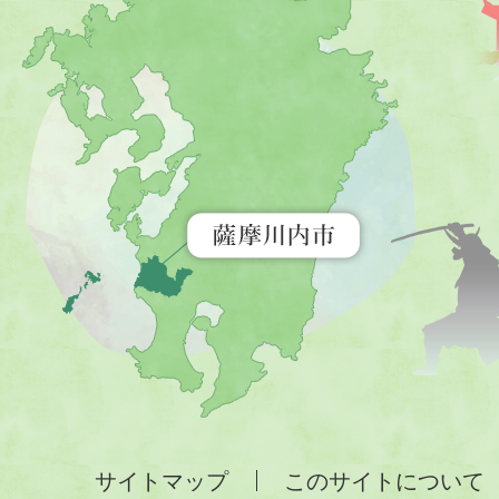
川
内
市
を
示
す
地
図。
九
州
全
サイトマップ
このサイトについて