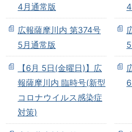
4月通常版
広報薩摩川内 第374号
5月通常版
【6月 5日(金曜日)】広
報薩摩川内 臨時号(新型
コロナウイルス感染症
対策)