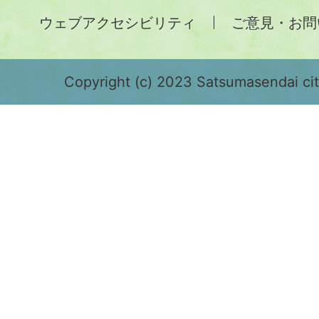
土
ウェブアクセシビリティ
ご意見・お問
が
緑
色
Copyright (c) 2023 Satsumasendai city
で
表
示
さ
れ
て
お
り、