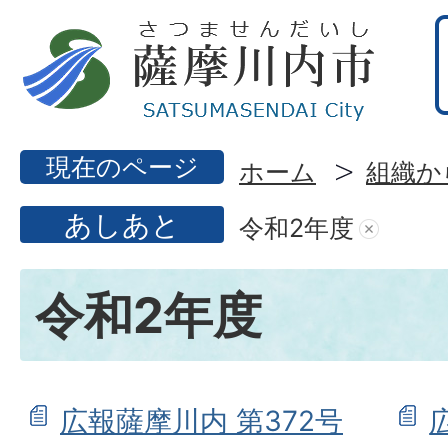
現在のページ
ホーム
組織か
あしあと
令和2年度
令和2年度
広報薩摩川内 第372号