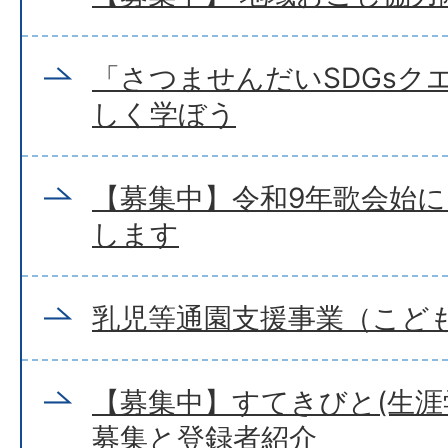
「さつませんだいSDGsクエ
しく学ぼう
【募集中】令和9年歌会始
します
乳児等通園支援事業（こど
【募集中】すてきびと(生涯
募集と登録者紹介