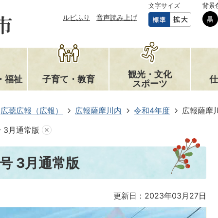
文字サイズ
背景
ルビふり
音声読み上げ
観光・文化
・福祉
子育て・教育
仕
スポーツ
広聴広報（広報）
広報薩摩川内
令和4年度
広報薩摩川
号 3月通常版
号 3月通常版
更新日：2023年03月27日