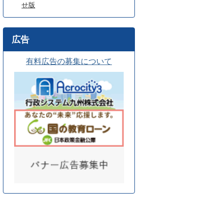
せ版
広告
有料広告の募集について