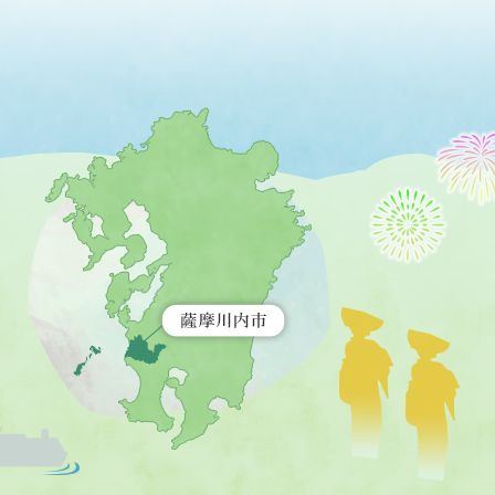
薩
摩
川
内
市
を
示
す
地
図。
九
州
全
土
が
緑