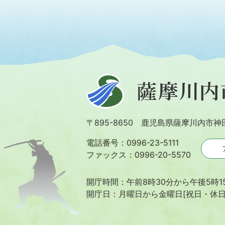
薩
摩
川
〒895-8650 鹿児島県薩摩川内市神
内
市
電話番号：0996-23-5111
ファックス：0996-20-5570
開庁時間：午前8時30分から午後5時1
開庁日：月曜日から金曜日[祝日・休