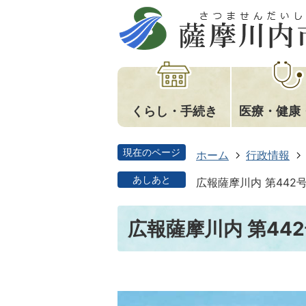
くらし・手続き
医療・健康
現在のページ
ホーム
行政情報
あしあと
広報薩摩川内 第442
広報薩摩川内 第442