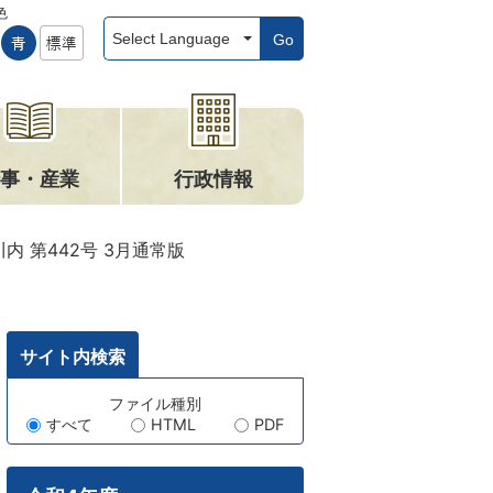
色
Go
事・産業
行政情報
内 第442号 3月通常版
サイト内検索
キ
ファイル種別
すべて
HTML
PDF
ー
ワ