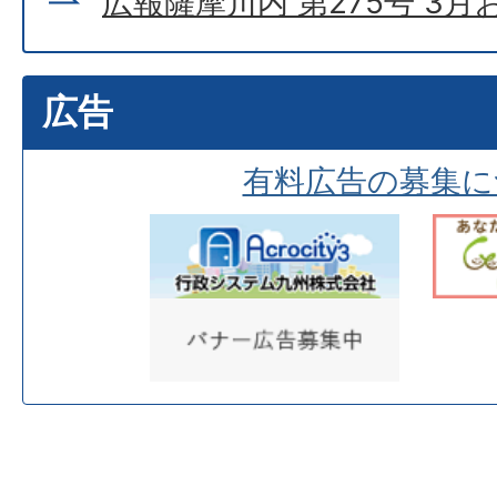
広報薩摩川内 第275号 3
広告
有料広告の募集に