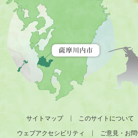
内
市
を
示
す
地
図。
九
州
全
サイトマップ
このサイトについて
土
ウェブアクセシビリティ
ご意見・お問
が