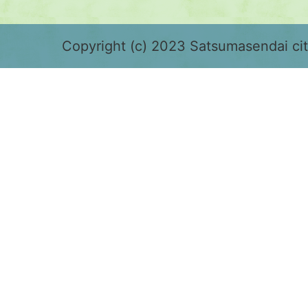
緑
色
Copyright (c) 2023 Satsumasendai city
で
表
示
さ
れ
て
お
り、
鹿