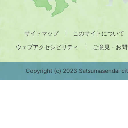
九
州
全
サイトマップ
このサイトについて
土
ウェブアクセシビリティ
ご意見・お問
が
緑
色
Copyright (c) 2023 Satsumasendai city
で
表
示
さ
れ