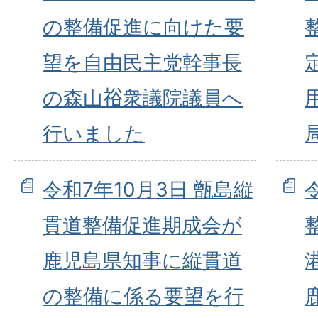
の整備促進に向けた要
望を自由民主党幹事長
の森山𥙿衆議院議員へ
行いました
令和7年10月3日 甑島縦
貫道整備促進期成会が
鹿児島県知事に縦貫道
の整備に係る要望を行