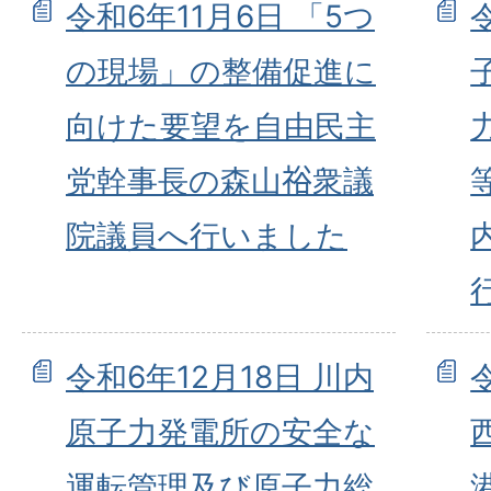
令和6年11月6日 「5つ
の現場」の整備促進に
向けた要望を自由民主
党幹事長の森山𥙿衆議
院議員へ行いました
令和6年12月18日 川内
原子力発電所の安全な
運転管理及び原子力総