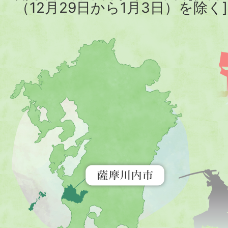
（12月29日から1月3日）を除く]
薩
摩
川
内
市
を
示
す
地
図。