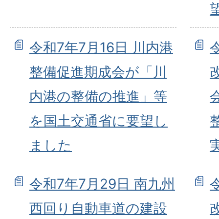
令和7年7月16日 川内港
整備促進期成会が「川
内港の整備の推進」等
を国土交通省に要望し
ました
令和7年7月29日 南九州
西回り自動車道の建設