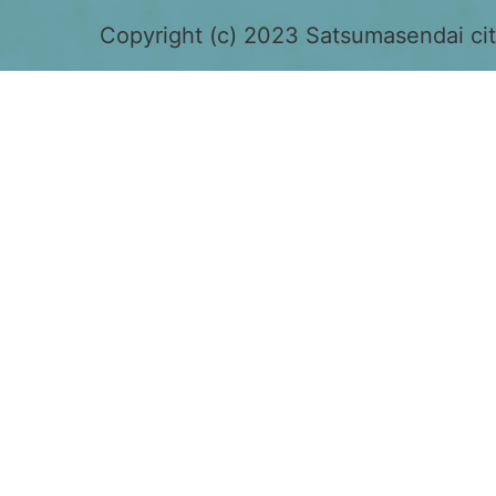
色
Copyright (c) 2023 Satsumasendai city
で
表
示
さ
れ
て
お
り、
鹿
児