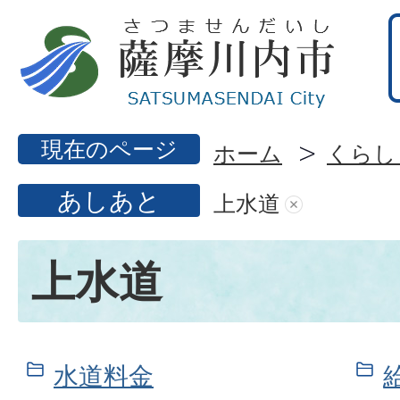
現在のページ
ホーム
くらし
あしあと
上水道
上水道
水道料金