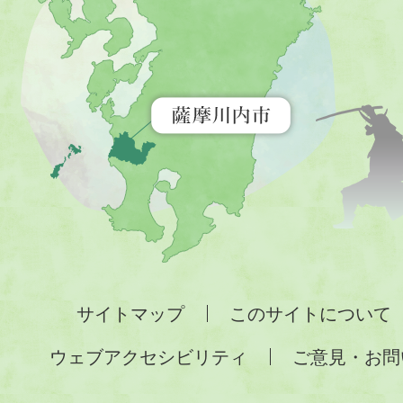
市
を
示
す
地
図。
九
州
全
サイトマップ
このサイトについて
土
ウェブアクセシビリティ
ご意見・お問
が
緑