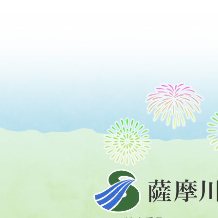
薩
摩
川