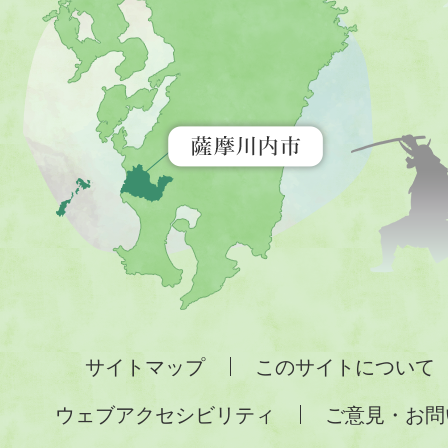
内
市
を
示
す
地
図。
九
州
全
サイトマップ
このサイトについて
土
ウェブアクセシビリティ
ご意見・お問
が