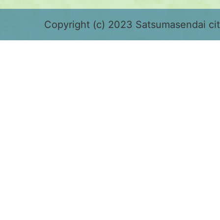
緑
色
Copyright (c) 2023 Satsumasendai city
で
表
示
さ
れ
て
お
り、
鹿
児