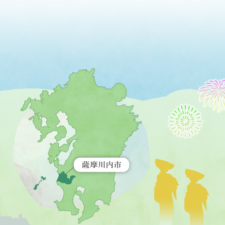
薩
摩
川
内
市
を
示
す
地
図。
九
州
全
土