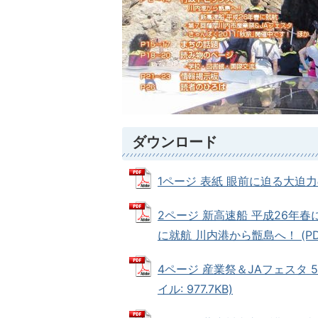
ダウンロード
1ページ 表紙 眼前に迫る大迫力の
2ページ 新高速船 平成26年春
に就航 川内港から甑島へ！ (PDF
4ページ 産業祭＆JAフェスタ 5
イル: 977.7KB)