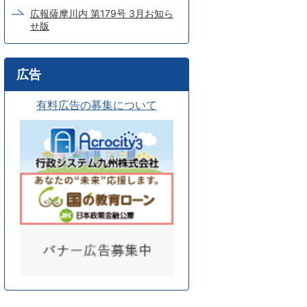
広報薩摩川内 第179号 3月お知ら
せ版
広告
有料広告の募集について