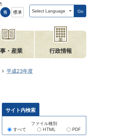
色
Go
事・産業
行政情報
平成23年度
サイト内検索
キ
ファイル種別
すべて
HTML
PDF
ー