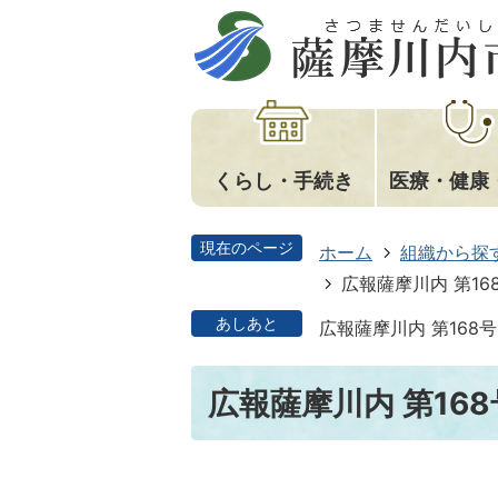
くらし・手続き
医療・健康
現在のページ
ホーム
組織から探
広報薩摩川内 第16
あしあと
広報薩摩川内 第168号
広報薩摩川内 第168