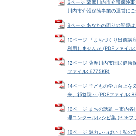
6ページ 薩摩川内市介護保険事
川内市介護保険事業の運営にご理解と
8ページ あなたの周りの景観は？ 
10ページ 「まちづくり出前講
利用しませんか (PDFファイル: 3
12ページ 薩摩川内市国民健康保
ファイル: 677.5KB)
14ページ 子どもの学力向上を
来、祁答院～ (PDFファイル: 898
16ページ まちの話題 ～市内各
理コンクールレシピ集 (PDFファイ
18ページ 魅力いっぱい！私の