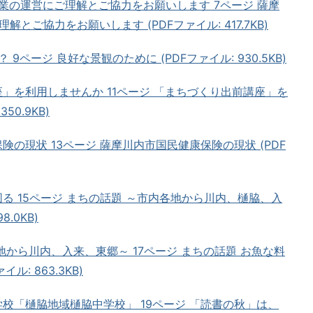
業の運営にご理解とご協力をお願いします 7ページ 薩摩
ご協力をお願いします (PDFファイル: 417.7KB)
9ページ 良好な景観のために (PDFファイル: 930.5KB)
座」を利用しませんか 11ページ 「まちづくり出前講座」を
50.9KB)
険の現状 13ページ 薩摩川内市国民健康保険の現状 (PDF
図る 15ページ まちの話題 ～市内各地から川内、樋脇、入
.0KB)
地から川内、入来、東郷～ 17ページ まちの話題 お魚な料
ル: 863.3KB)
学校「樋脇地域樋脇中学校」 19ページ 「読書の秋」は、