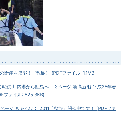
断崖を堪能！（甑島） (PDFファイル: 1.1MB)
に就航 川内港から甑島へ！ 3ページ 新高速船 平成26年春
ファイル: 625.3KB)
ページ きゃんぱく 2011「秋旅」開催中です！ (PDFファ