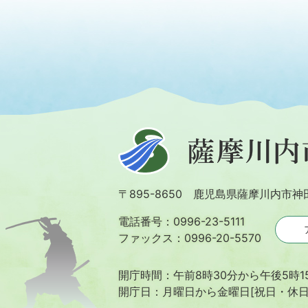
薩
摩
川
〒895-8650 鹿児島県薩摩川内市神
内
市
電話番号：0996-23-5111
ファックス：0996-20-5570
開庁時間：午前8時30分から午後5時1
開庁日：月曜日から金曜日[祝日・休