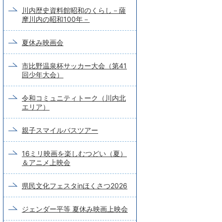
川内歴史資料館昭和のくらし－薩
摩川内の昭和100年－
夏休み映画会
市比野温泉杯サッカー大会（第41
回少年大会）
令和コミュニティトーク（川内北
エリア）
親子スマイルバスツアー
16ミリ映画を楽しむつどい（夏）
＆アニメ上映会
県民文化フェスタinほくさつ2026
ジェンダー平等 夏休み映画上映会