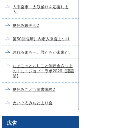
入来楽市「太鼓踊りを応援しよ
う」
夏休み映画会2
第50回薩摩川内市入来夏まつり
誇れるまちへ。君たちが未来だ。
ちょこっとおしごと体験会さつま
のくに・ジョブ・ラボ2026【建設
業】
夏休みこども司書体験2
ぬいぐるみおとまり会
広告