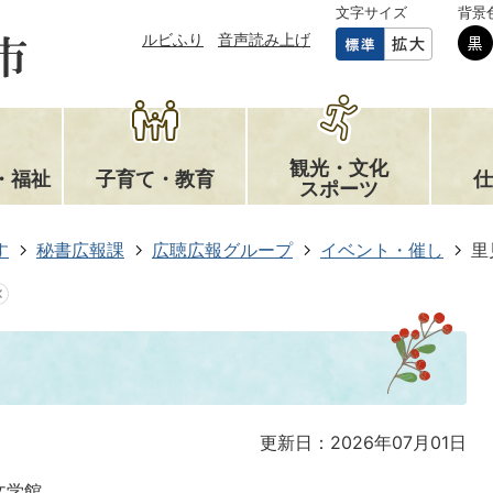
文字サイズ
背景
ルビふり
音声読み上げ
観光・文化
・福祉
子育て・教育
仕
スポーツ
す
秘書広報課
広聴広報グループ
イベント・催し
里
更新日：2026年07月01日
文学館