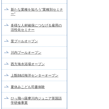
新たな業種を知ろう“業種別セミナ
ー”
多様な人材確保につなげる雇用の
活性化セミナー
里プールオープン
川内プールオープン
西方海水浴場オープン
上甑B&G海洋センターオープン
夏休みこども司書体験
ひっ飛べ薩摩川内ジュニア英国語
学研修事業