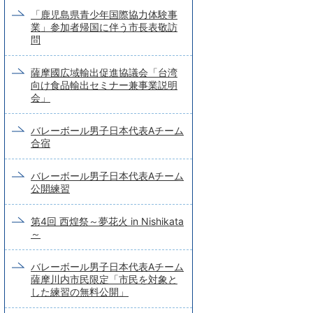
「鹿児島県青少年国際協力体験事
業」参加者帰国に伴う市長表敬訪
問
薩摩國広域輸出促進協議会「台湾
向け食品輸出セミナー兼事業説明
会」
バレーボール男子日本代表Aチーム
合宿
バレーボール男子日本代表Aチーム
公開練習
第4回 西煌祭～夢花火 in Nishikata
～
バレーボール男子日本代表Aチーム
薩摩川内市民限定「市民を対象と
した練習の無料公開」