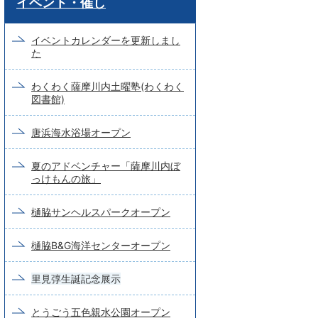
イベント・催し
ー
ド
イベントカレンダーを更新しまし
た
検
索
わくわく薩摩川内土曜塾(わくわく
図書館)
唐浜海水浴場オープン
夏のアドベンチャー「薩摩川内ぼ
っけもんの旅」
樋脇サンヘルスパークオープン
樋脇B&G海洋センターオープン
里見弴生誕記念展示
とうごう五色親水公園オープン