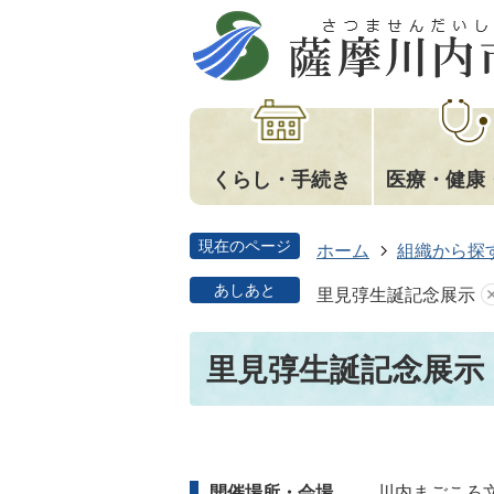
くらし・手続き
医療・健康
現在のページ
ホーム
組織から探
あしあと
里見弴生誕記念展示
里見弴生誕記念展示
開催場所・会場
川内まごころ