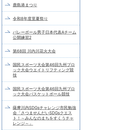
鹿島港まつり
令和8年度里夏祭り
バレーボール男子日本代表Aチーム
公開練習2
第68回 川内川花火大会
国民スポーツ大会第46回九州ブロ
ック大会ウエイトリフティング競
技
国民スポーツ大会第46回九州ブロ
ック大会バスケットボール競技
薩摩川内SDGsチャレンジ市民勉強
会「さつませんだいSDGsクエス
ト！～みんなのまちをすくうチャ
レンジ～」