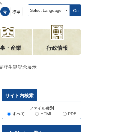
色
Go
事・産業
行政情報
見弴生誕記念展示
サイト内検索
キ
ファイル種別
すべて
HTML
PDF
ー
ワ