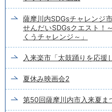
薩摩川内SDGsチャレンジ
せんだいSDGsクエスト！
くうチャレンジ～」
入来楽市「太鼓踊りを応援
夏休み映画会2
第50回薩摩川内市入来夏ま