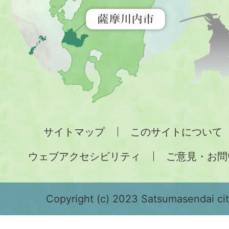
示
す
地
図。
九
州
全
サイトマップ
このサイトについて
土
ウェブアクセシビリティ
ご意見・お問
が
緑
色
Copyright (c) 2023 Satsumasendai city
で