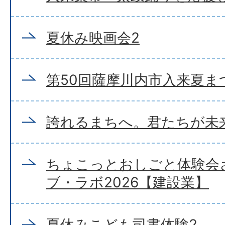
夏休み映画会2
第50回薩摩川内市入来夏ま
誇れるまちへ。君たちが未
ちょこっとおしごと体験会
ブ・ラボ2026【建設業】
夏休みこども司書体験2