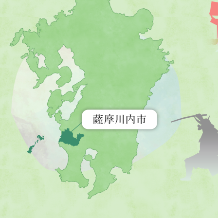
摩
川
内
市
を
示
す
地
図。
九
州