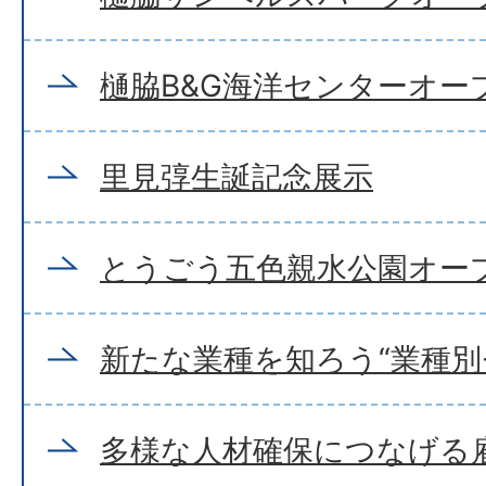
樋脇B&G海洋センターオー
里見弴生誕記念展示
とうごう五色親水公園オー
新たな業種を知ろう“業種別
多様な人材確保につなげる