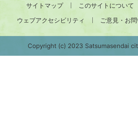
全
サイトマップ
このサイトについて
土
ウェブアクセシビリティ
ご意見・お問
が
緑
色
Copyright (c) 2023 Satsumasendai city
で
表
示
さ
れ
て
お