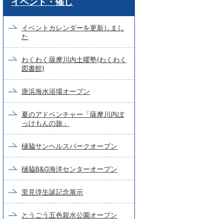
イベント・催し
ー
ド
イベントカレンダーを更新しまし
た
検
索
わくわく薩摩川内土曜塾(わくわく
図書館)
唐浜海水浴場オープン
夏のアドベンチャー「薩摩川内ぼ
っけもんの旅」
樋脇サンヘルスパークオープン
樋脇B&G海洋センターオープン
里見弴生誕記念展示
とうごう五色親水公園オープン