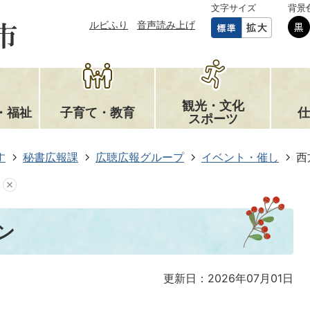
文字サイズ
背景
ルビふり
音声読み上げ
観光・文化
・福祉
子育て・教育
仕
スポーツ
す
秘書広報課
広聴広報グループ
イベント・催し
西
ン
更新日：2026年07月01日