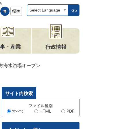
色
Go
事・産業
行政情報
方海水浴場オープン
サイト内検索
キ
ファイル種別
すべて
HTML
PDF
ー
ワ