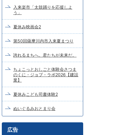
入来楽市「太鼓踊りを応援しよ
う」
夏休み映画会2
第50回薩摩川内市入来夏まつり
誇れるまちへ。君たちが未来だ。
ちょこっとおしごと体験会さつま
のくに・ジョブ・ラボ2026【建設
業】
夏休みこども司書体験2
ぬいぐるみおとまり会
広告