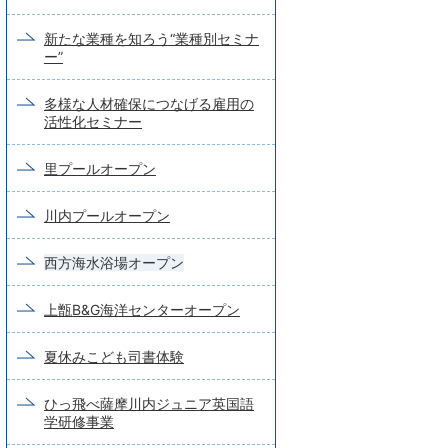
新たな業種を知ろう“業種別セミナ
ー”
多様な人材確保につなげる雇用の
活性化セミナー
里プールオープン
川内プールオープン
西方海水浴場オープン
上甑B&G海洋センターオープン
夏休みこども司書体験
ひっ飛べ薩摩川内ジュニア英国語
学研修事業