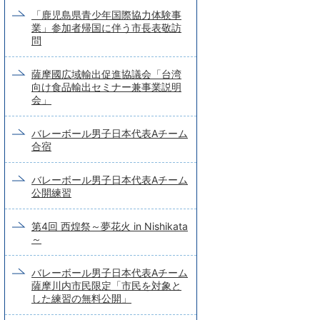
「鹿児島県青少年国際協力体験事
業」参加者帰国に伴う市長表敬訪
問
薩摩國広域輸出促進協議会「台湾
向け食品輸出セミナー兼事業説明
会」
バレーボール男子日本代表Aチーム
合宿
バレーボール男子日本代表Aチーム
公開練習
第4回 西煌祭～夢花火 in Nishikata
～
バレーボール男子日本代表Aチーム
薩摩川内市民限定「市民を対象と
した練習の無料公開」