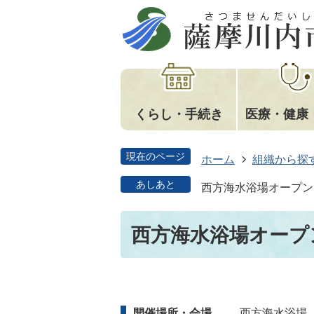
くらし・手続き
医療・健康
現在のページ
ホーム
組織から探
あしあと
西方海水浴場オープン
西方海水浴場オープ
開催場所・会場
西方海水浴場