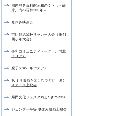
川内歴史資料館昭和のくらし－薩
摩川内の昭和100年－
夏休み映画会
市比野温泉杯サッカー大会（第41
回少年大会）
令和コミュニティトーク（川内北
エリア）
親子スマイルバスツアー
16ミリ映画を楽しむつどい（夏）
＆アニメ上映会
県民文化フェスタinほくさつ2026
ジェンダー平等 夏休み映画上映会