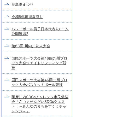
鹿島港まつり
令和8年度里夏祭り
バレーボール男子日本代表Aチーム
公開練習2
第68回 川内川花火大会
国民スポーツ大会第46回九州ブロ
ック大会ウエイトリフティング競
技
国民スポーツ大会第46回九州ブロ
ック大会バスケットボール競技
薩摩川内SDGsチャレンジ市民勉強
会「さつませんだいSDGsクエス
ト！～みんなのまちをすくうチャ
レンジ～」