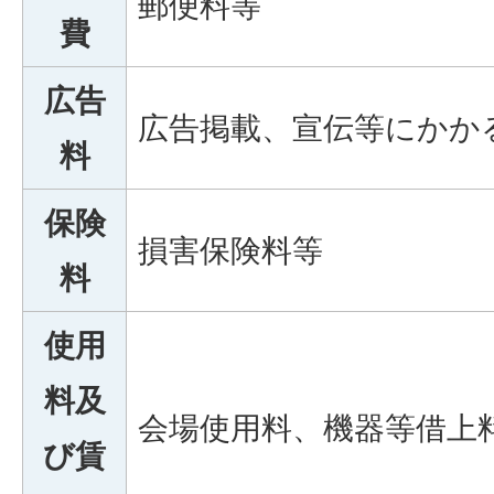
郵便料等
費
広告
広告掲載、宣伝等にかか
料
保険
損害保険料等
料
使用
料及
会場使用料、機器等借上
び賃