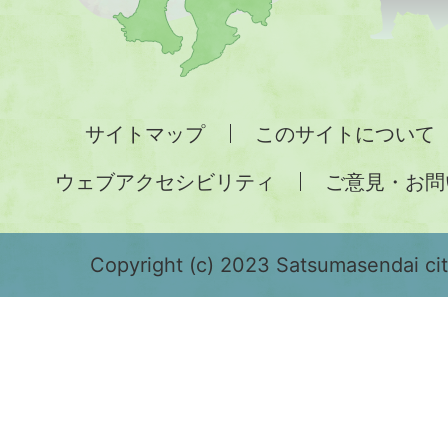
図。
九
州
全
サイトマップ
このサイトについて
土
ウェブアクセシビリティ
ご意見・お問
が
緑
色
Copyright (c) 2023 Satsumasendai city
で
表
示
さ