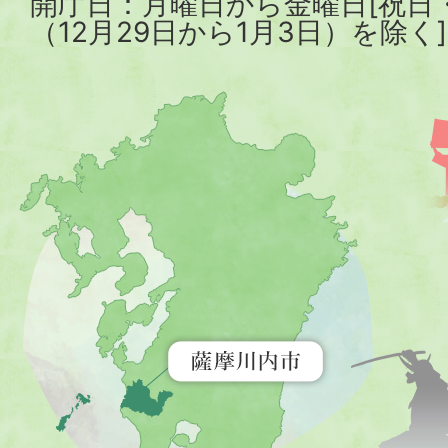
開庁日：月曜日から金曜日[祝日
（12月29日から1月3日）を除く]
薩
摩
川
内
市
を
示
す
地