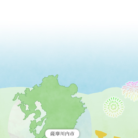
薩
摩
川
内
市
を
示
す
地