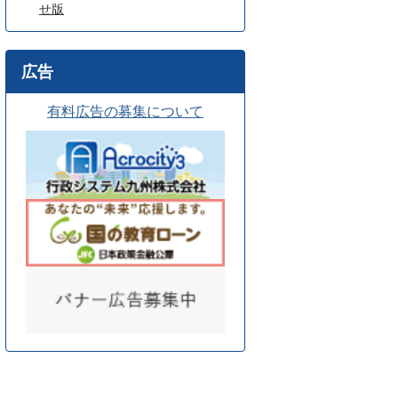
せ版
広告
有料広告の募集について