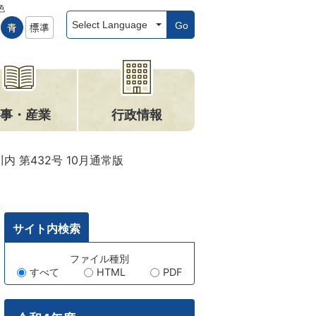
色
Go
事・産業
行政情報
内 第432号 10月通常版
サイト内検索
キ
ファイル種別
すべて
HTML
PDF
ー
ワ