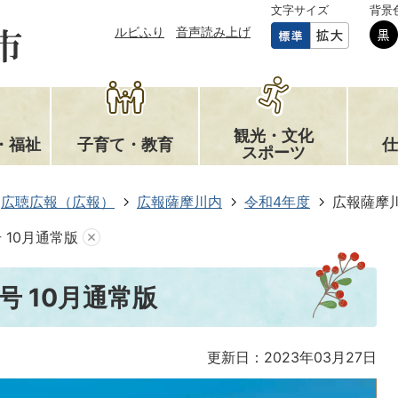
文字サイズ
背景
ルビふり
音声読み上げ
観光・文化
・福祉
子育て・教育
仕
スポーツ
広聴広報（広報）
広報薩摩川内
令和4年度
広報薩摩川
 10月通常版
号 10月通常版
更新日：2023年03月27日