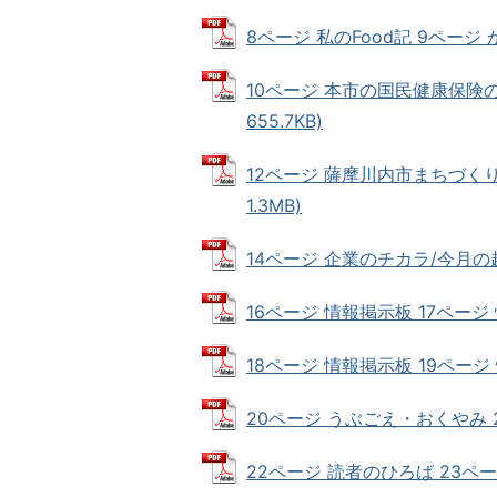
8ページ 私のFood記 9ページ か
10ページ 本市の国民健康保険の
655.7KB)
12ページ 薩摩川内市まちづくりデ
1.3MB)
14ページ 企業のチカラ/今月の起業
16ページ 情報掲示板 17ページ 情
18ページ 情報掲示板 19ページ 情
20ページ うぶごえ・おくやみ 21
22ページ 読者のひろば 23ページ