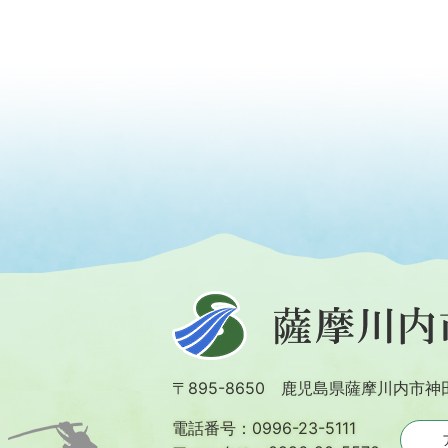
薩
摩
川
〒895-8650 鹿児島県薩摩川内市神
内
市
電話番号：0996-23-5111