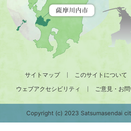
示
す
地
図。
九
州
全
サイトマップ
このサイトについて
土
ウェブアクセシビリティ
ご意見・お問
が
緑
色
Copyright (c) 2023 Satsumasendai city
で