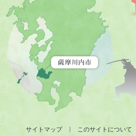
川
内
市
を
示
す
地
図。
九
州
全
サイトマップ
このサイトについて
土