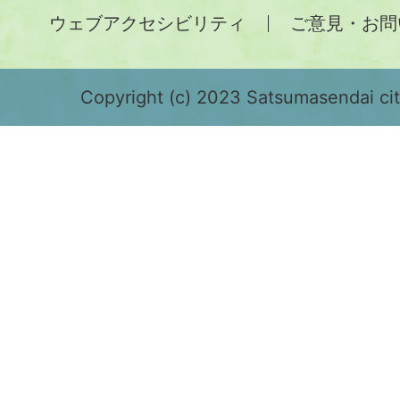
ウェブアクセシビリティ
ご意見・お問
が
緑
色
Copyright (c) 2023 Satsumasendai city
で
表
示
さ
れ
て
お
り、