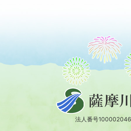
薩
摩
川
法人番号100002046
内