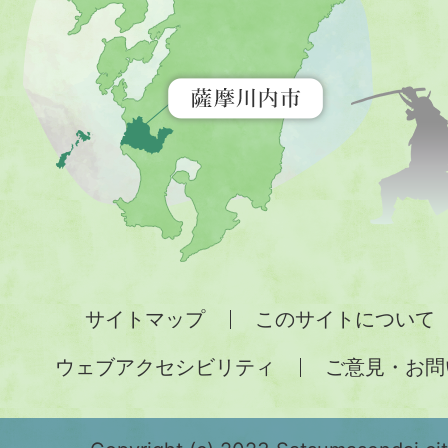
を
示
す
地
図。
九
州
全
サイトマップ
このサイトについて
土
ウェブアクセシビリティ
ご意見・お問
が
緑