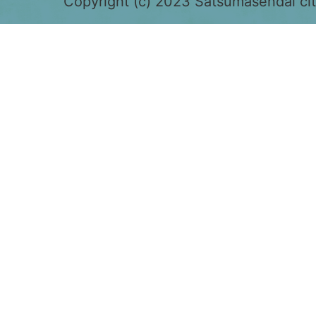
色
Copyright (c) 2023 Satsumasendai city
で
表
示
さ
れ
て
お
り、
鹿
児
島