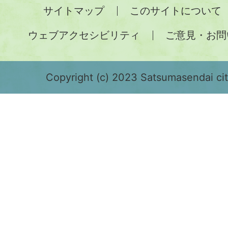
全
サイトマップ
このサイトについて
土
ウェブアクセシビリティ
ご意見・お問
が
緑
色
Copyright (c) 2023 Satsumasendai city
で
表
示
さ
れ
て
お