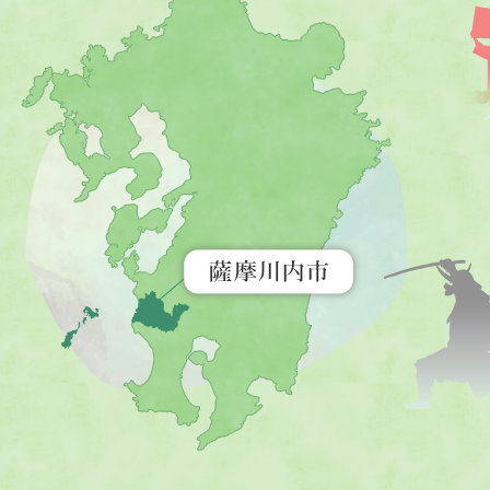
摩
川
内
市
を
示
す
地
図。
九
州