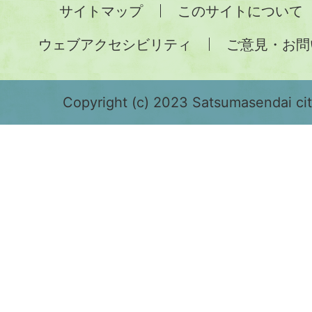
サイトマップ
このサイトについて
土
ウェブアクセシビリティ
ご意見・お問
が
緑
色
Copyright (c) 2023 Satsumasendai city
で
表
示
さ
れ
て
お