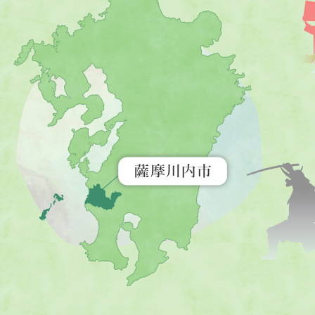
摩
川
内
市
を
示
す
地
図。
九
州
全