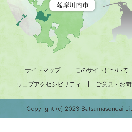
す
地
図。
九
州
全
サイトマップ
このサイトについて
土
ウェブアクセシビリティ
ご意見・お問
が
緑
色
Copyright (c) 2023 Satsumasendai city
で