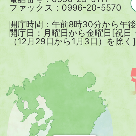
ファックス：0996-20-5570
開庁時間：午前8時30分から午後
開庁日：月曜日から金曜日[祝日
（12月29日から1月3日）を除く]
薩
摩
川
内
市
を
示